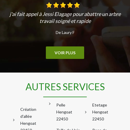
j'ai fait appel à Jessi Elagage pour abattre un arbre
travail soigné et rapide
De Laury F
VOIR PLUS
AUTRES SERVICES
Pelle
Etetage
Création
Hengoat
Hengoat
d'allée
22450
22450
Hengoat