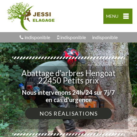
MENU
indisponible
indisponible
indisponible
Abattage d'arbres Hengoat
22450 Petits prix
Nous intervenons 24h/24 sur 7j/7
en cas d'urgence
NOS RÉALISATIONS