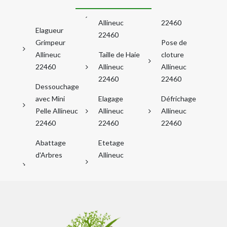
Allineuc
22460
Elagueur
22460
Grimpeur
Pose de
Allineuc
Taille de Haie
cloture
22460
Allineuc
Allineuc
22460
22460
Dessouchage
avec Mini
Elagage
Défrichage
Pelle Allineuc
Allineuc
Allineuc
22460
22460
22460
Abattage
Etetage
d'Arbres
Allineuc