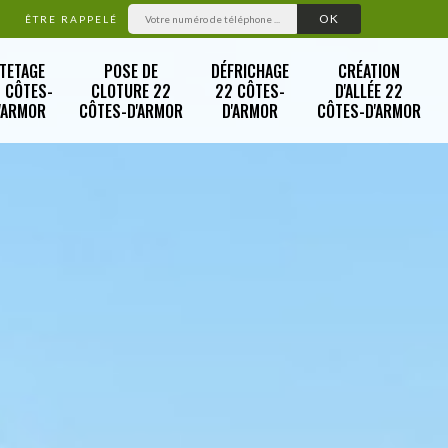
ÊTRE RAPPELÉ
TETAGE
POSE DE
DÉFRICHAGE
CRÉATION
 CÔTES-
CLOTURE 22
22 CÔTES-
D'ALLÉE 22
'ARMOR
CÔTES-D'ARMOR
D'ARMOR
CÔTES-D'ARMOR