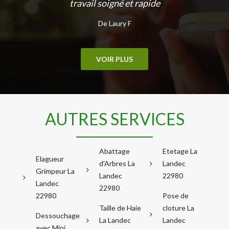
travail soigné et rapide
De Laury F
VOIR PLUS
AUTRES SERVICES
Abattage
Etetage La
Elagueur
d'Arbres La
Landec
Grimpeur La
Landec
22980
Landec
22980
22980
Pose de
Taille de Haie
cloture La
Dessouchage
La Landec
Landec
avec Mini