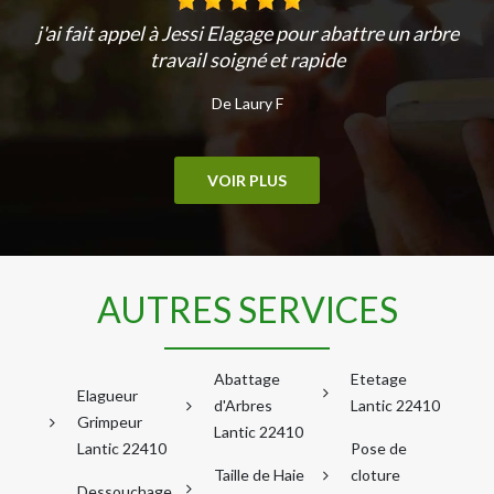
j'ai fait appel à Jessi Elagage pour abattre un arbre
travail soigné et rapide
De Laury F
VOIR PLUS
AUTRES SERVICES
Abattage
Etetage
Elagueur
d'Arbres
Lantic 22410
Grimpeur
Lantic 22410
Lantic 22410
Pose de
Taille de Haie
cloture
Dessouchage