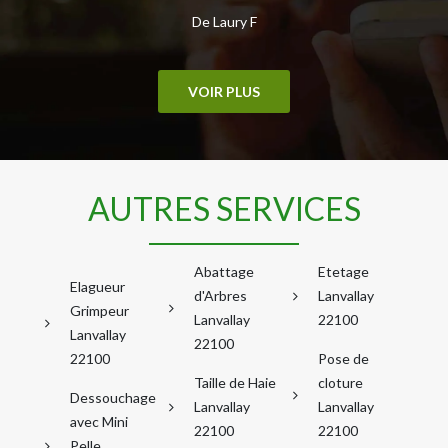
De Laury F
VOIR PLUS
AUTRES SERVICES
Abattage
Etetage
Elagueur
d'Arbres
Lanvallay
Grimpeur
Lanvallay
22100
Lanvallay
22100
22100
Pose de
Taille de Haie
cloture
Dessouchage
Lanvallay
Lanvallay
avec Mini
22100
22100
Pelle