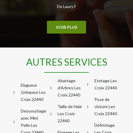
De Laury F
VOIR PLUS
AUTRES SERVICES
Abattage
Etetage Les
Elagueur
d'Arbres Les
Croix 22440
Grimpeur Les
Croix 22440
Croix 22440
Pose de
Taille de Haie
cloture Les
Dessouchage
Les Croix
Croix 22440
avec Mini
22440
Pelle Les
Défrichage
Croix 22440
Elagage Les
Les Croix