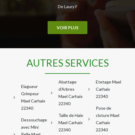
De Laury F
VOIR PLUS
AUTRES SERVICES
Abattage
Etetage Mael
Elagueur
d'Arbres
Carhaix
Grimpeur
Mael Carhaix
22340
Mael Carhaix
22340
22340
Pose de
Taille de Haie
cloture Mael
Dessouchage
Mael Carhaix
Carhaix
avec Mini
22340
22340
Pelle Mael