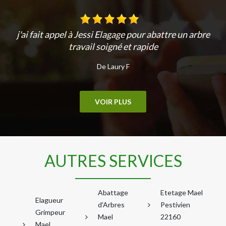
j'ai fait appel à Jessi Elagage pour abattre un arbre
travail soigné et rapide
De Laury F
VOIR PLUS
AUTRES SERVICES
Abattage
Etetage Mael
Elagueur
d'Arbres
Pestivien
Grimpeur
Mael
22160
Mael