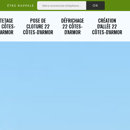
ÊTRE RAPPELÉ
TETAGE
POSE DE
DÉFRICHAGE
CRÉATION
 CÔTES-
CLOTURE 22
22 CÔTES-
D'ALLÉE 22
'ARMOR
CÔTES-D'ARMOR
D'ARMOR
CÔTES-D'ARMOR