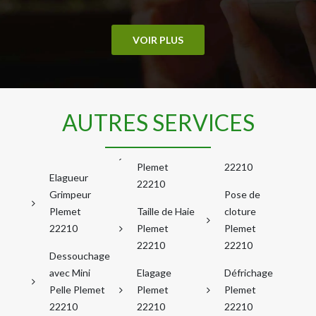
VOIR PLUS
AUTRES SERVICES
Plemet
22210
Elagueur
22210
Grimpeur
Pose de
Plemet
Taille de Haie
cloture
22210
Plemet
Plemet
22210
22210
Dessouchage
avec Mini
Elagage
Défrichage
Pelle Plemet
Plemet
Plemet
22210
22210
22210