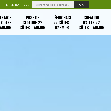
ÊTRE RAPPELÉ
TETAGE
POSE DE
DÉFRICHAGE
CRÉATION
 CÔTES-
CLOTURE 22
22 CÔTES-
D'ALLÉE 22
'ARMOR
CÔTES-D'ARMOR
D'ARMOR
CÔTES-D'ARMOR