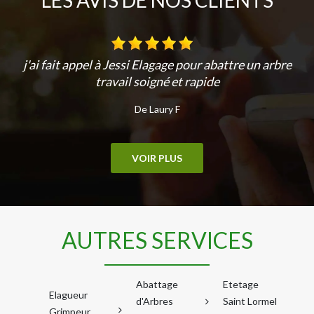
LES AVIS DE NOS CLIENTS
j'ai fait appel à Jessi Elagage pour abattre un arbre
travail soigné et rapide
De Laury F
VOIR PLUS
AUTRES SERVICES
Abattage
Etetage
Elagueur
d'Arbres
Saint Lormel
Grimpeur