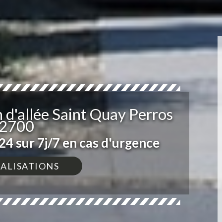
 d'allée Saint Quay Perros
2700
4 sur 7j/7 en cas d'urgence
ÉALISATIONS