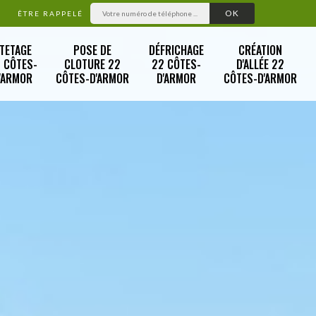
ÊTRE RAPPELÉ
TETAGE
POSE DE
DÉFRICHAGE
CRÉATION
 CÔTES-
CLOTURE 22
22 CÔTES-
D'ALLÉE 22
'ARMOR
CÔTES-D'ARMOR
D'ARMOR
CÔTES-D'ARMOR