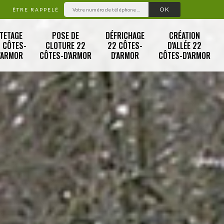
ÊTRE RAPPELÉ
TETAGE
POSE DE
DÉFRICHAGE
CRÉATION
 CÔTES-
CLOTURE 22
22 CÔTES-
D'ALLÉE 22
'ARMOR
CÔTES-D'ARMOR
D'ARMOR
CÔTES-D'ARMOR