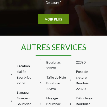
De Laury F
VOIR PLUS
AUTRES SERVICES
Bourbriac
22390
Création
22390
d'allée
Pose de
Bourbriac
Taille de Haie
cloture
22390
Bourbriac
Bourbriac
22390
22390
Elagueur
Grimpeur
Elagage
Défrichage
Bourbriac
Bourbriac
Bourbriac