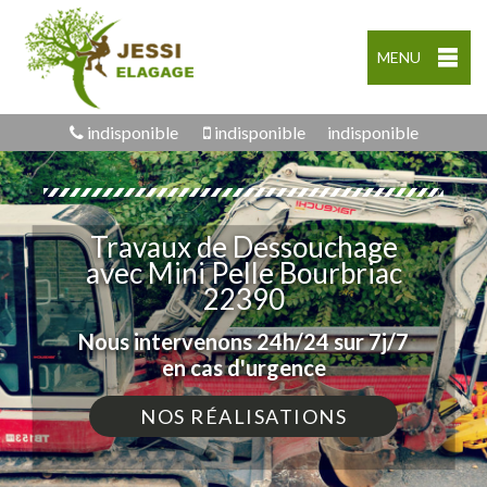
MENU
indisponible
indisponible
indisponible
Travaux de Dessouchage
avec Mini Pelle Bourbriac
22390
Nous intervenons 24h/24 sur 7j/7
en cas d'urgence
NOS RÉALISATIONS