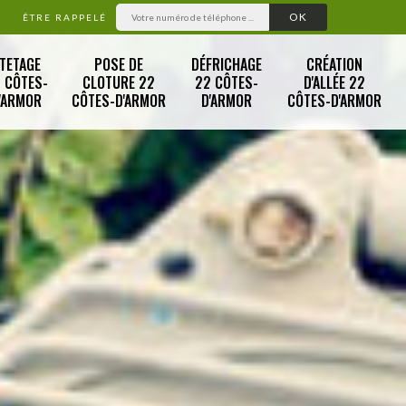
ÊTRE RAPPELÉ
TETAGE
POSE DE
DÉFRICHAGE
CRÉATION
 CÔTES-
CLOTURE 22
22 CÔTES-
D'ALLÉE 22
'ARMOR
CÔTES-D'ARMOR
D'ARMOR
CÔTES-D'ARMOR