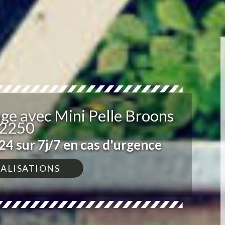
ge avec Mini Pelle Broons
2250
4 sur 7j/7 en cas d'urgence
ÉALISATIONS