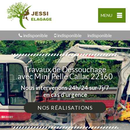
MENU
indisponible
indisponible
indisponible
Travaux de Dessouchage
avec Mini Pelle Callac 22160
Nous intervenons 24h/24 sur 7j/7
en cas d'urgence
NOS RÉALISATIONS