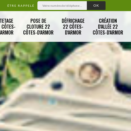
ÊTRE RAPPELÉ
TETAGE
POSE DE
DÉFRICHAGE
CRÉATION
 CÔTES-
CLOTURE 22
22 CÔTES-
D'ALLÉE 22
'ARMOR
CÔTES-D'ARMOR
D'ARMOR
CÔTES-D'ARMOR