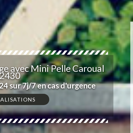
e avec Mini Pelle Caroual
2430
4 sur 7j/7 en cas d'urgence
ÉALISATIONS