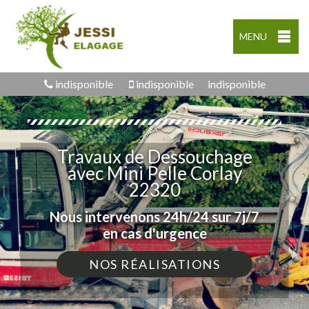
MENU
indisponible
indisponible
indisponible
Travaux de Dessouchage
avec Mini Pelle Corlay
22320
Nous intervenons 24h/24 sur 7j/7
en cas d'urgence
NOS RÉALISATIONS