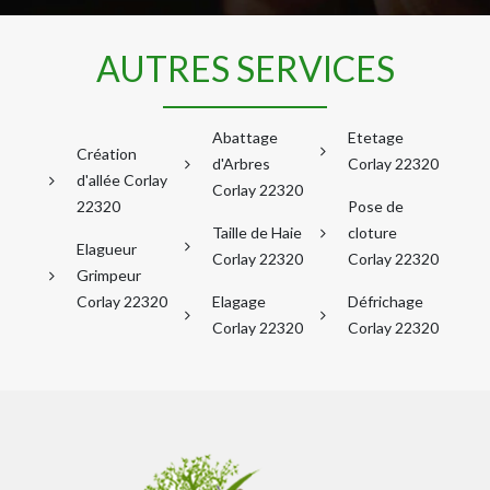
AUTRES SERVICES
Abattage
Etetage
Création
d'Arbres
Corlay 22320
d'allée Corlay
Corlay 22320
22320
Pose de
Taille de Haie
cloture
Elagueur
Corlay 22320
Corlay 22320
Grimpeur
Corlay 22320
Elagage
Défrichage
Corlay 22320
Corlay 22320