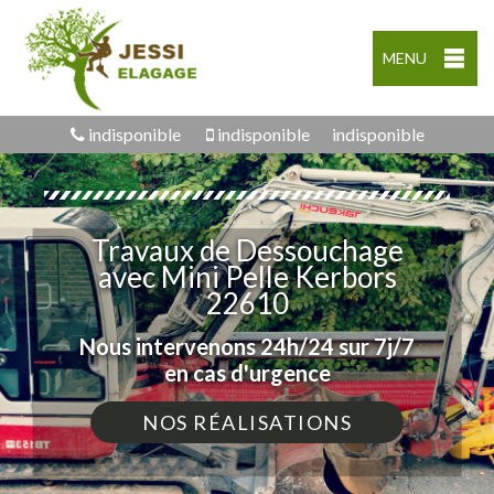
MENU
indisponible
indisponible
indisponible
Travaux de Dessouchage
avec Mini Pelle Kerbors
22610
Nous intervenons 24h/24 sur 7j/7
en cas d'urgence
NOS RÉALISATIONS