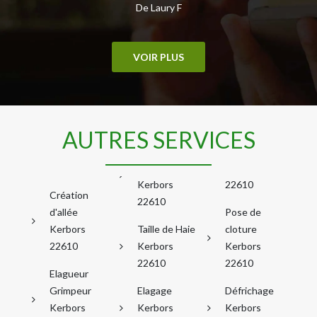
De Laury F
VOIR PLUS
AUTRES SERVICES
Kerbors
22610
Création
22610
d'allée
Pose de
Kerbors
Taille de Haie
cloture
22610
Kerbors
Kerbors
22610
22610
Elagueur
Grimpeur
Elagage
Défrichage
Kerbors
Kerbors
Kerbors