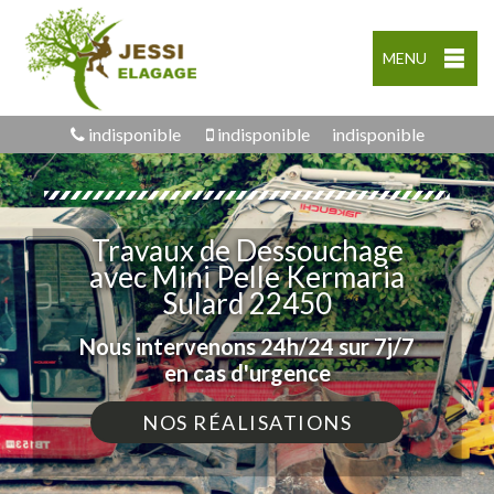
MENU
indisponible
indisponible
indisponible
Travaux de Dessouchage
avec Mini Pelle Kermaria
Sulard 22450
Nous intervenons 24h/24 sur 7j/7
en cas d'urgence
NOS RÉALISATIONS