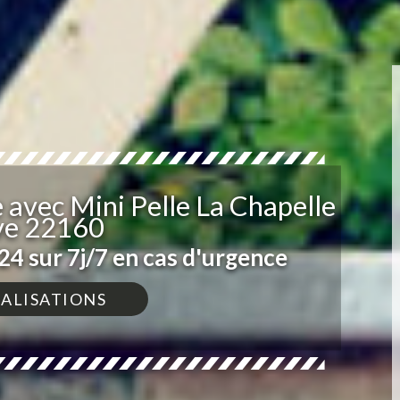
avec Mini Pelle La Chapelle
e 22160
4 sur 7j/7 en cas d'urgence
ÉALISATIONS