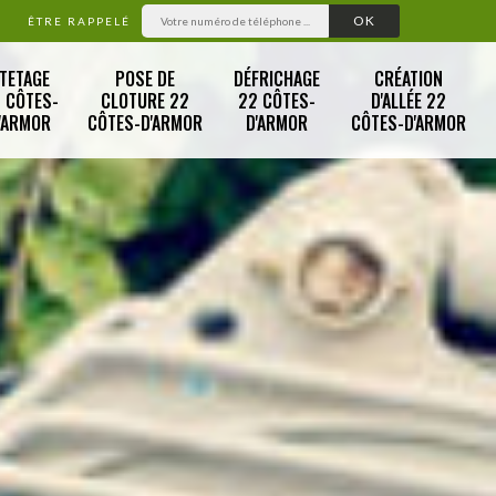
ÊTRE RAPPELÉ
TETAGE
POSE DE
DÉFRICHAGE
CRÉATION
 CÔTES-
CLOTURE 22
22 CÔTES-
D'ALLÉE 22
'ARMOR
CÔTES-D'ARMOR
D'ARMOR
CÔTES-D'ARMOR