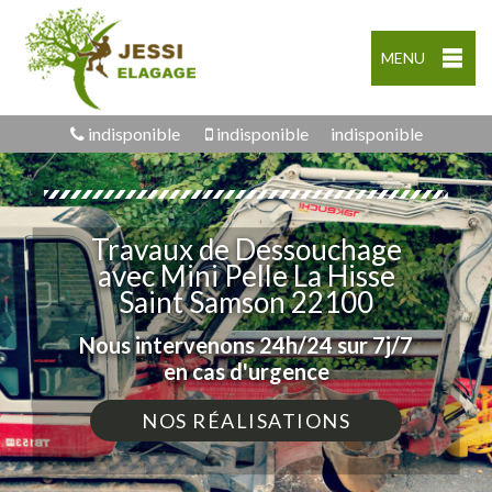
MENU
indisponible
indisponible
indisponible
Travaux de Dessouchage
avec Mini Pelle La Hisse
Saint Samson 22100
Nous intervenons 24h/24 sur 7j/7
en cas d'urgence
NOS RÉALISATIONS