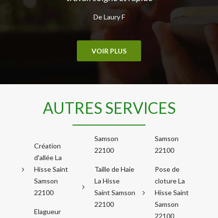
De Laury F
VOIR PLUS
AUTRES SERVICES
Samson
Samson
Création
22100
22100
d'allée La
Hisse Saint
Taille de Haie
Pose de
Samson
La Hisse
cloture La
22100
Saint Samson
Hisse Saint
22100
Samson
Elagueur
22100