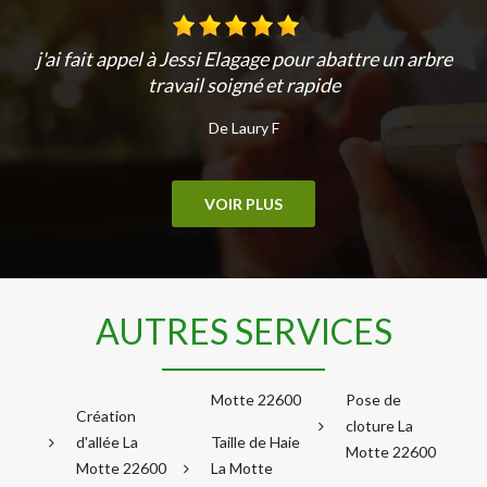
j'ai fait appel à Jessi Elagage pour abattre un arbre
travail soigné et rapide
De Laury F
VOIR PLUS
AUTRES SERVICES
Motte 22600
Pose de
Création
cloture La
d'allée La
Taille de Haie
Motte 22600
Motte 22600
La Motte