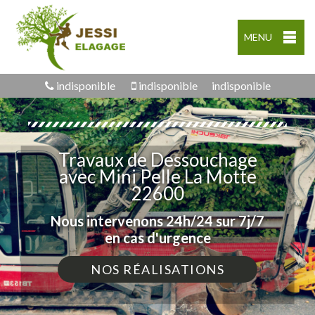
MENU
indisponible
indisponible
indisponible
Travaux de Dessouchage
avec Mini Pelle La Motte
22600
Nous intervenons 24h/24 sur 7j/7
en cas d'urgence
NOS RÉALISATIONS