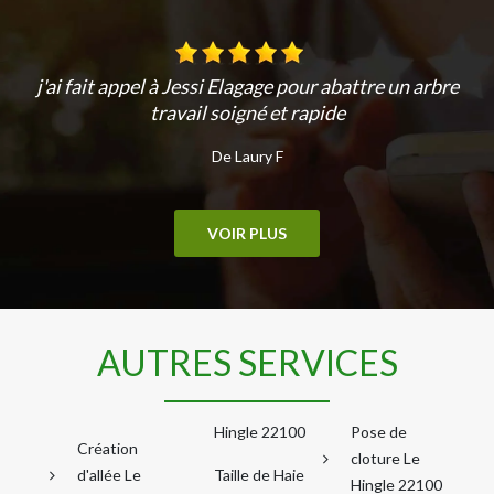
j'ai fait appel à Jessi Elagage pour abattre un arbre
travail soigné et rapide
De Laury F
VOIR PLUS
AUTRES SERVICES
Hingle 22100
Pose de
Création
cloture Le
d'allée Le
Taille de Haie
Hingle 22100