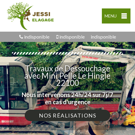
MENU
indisponible
indisponible
indisponible
Travaux de Dessouchage
avec Mini Pelle Le Hingle
22100
Nous intervenons 24h/24 sur 7j/7
en cas d'urgence
NOS RÉALISATIONS