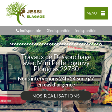
MENU
indisponible
indisponible
indisponible
Travaux de Dessouchage
avec Mini Pelle Loguivy
Plougras 22780
Nous intervenons 24h/24 sur 7j/7
en cas d'urgence
NOS RÉALISATIONS