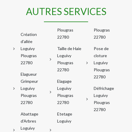
AUTRES SERVICES
Plougras
Plougras
Création
22780
22780
d'allée
Loguivy
Taille de Haie
Pose de
Plougras
Loguivy
cloture
22780
Plougras
Loguivy
22780
Plougras
Elagueur
22780
Grimpeur
Elagage
Loguivy
Loguivy
Défrichage
Plougras
Plougras
Loguivy
22780
22780
Plougras
22780
Abattage
Etetage
d'Arbres
Loguivy
Loguivy