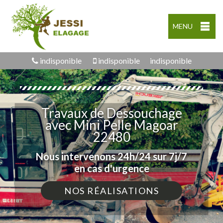
MENU
indisponible
indisponible
indisponible
Travaux de Dessouchage
avec Mini Pelle Magoar
22480
Nous intervenons 24h/24 sur 7j/7
en cas d'urgence
NOS RÉALISATIONS