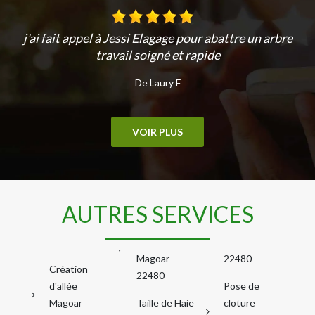
j'ai fait appel à Jessi Elagage pour abattre un arbre
travail soigné et rapide
De Laury F
VOIR PLUS
AUTRES SERVICES
Magoar
22480
Création
22480
d'allée
Pose de
Magoar
Taille de Haie
cloture