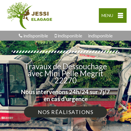
MENU
indisponible
indisponible
indisponible
Travaux de Dessouchage
avec Mini Pelle Megrit
22270
Nous intervenons 24h/24 sur 7j/7
en cas d'urgence
NOS RÉALISATIONS