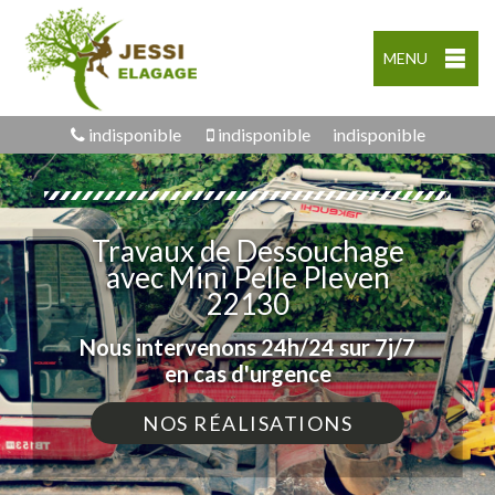
MENU
indisponible
indisponible
indisponible
Travaux de Dessouchage
avec Mini Pelle Pleven
22130
Nous intervenons 24h/24 sur 7j/7
en cas d'urgence
NOS RÉALISATIONS