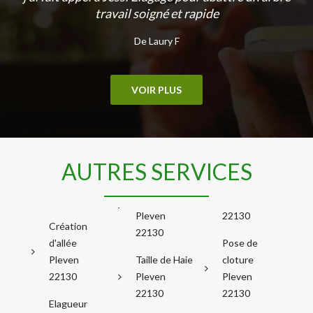
travail soigné et rapide
De Laury F
VOIR PLUS
AUTRES SERVICES
Pleven
22130
Création
22130
d'allée
Pose de
Pleven
Taille de Haie
cloture
22130
Pleven
Pleven
22130
22130
Elagueur