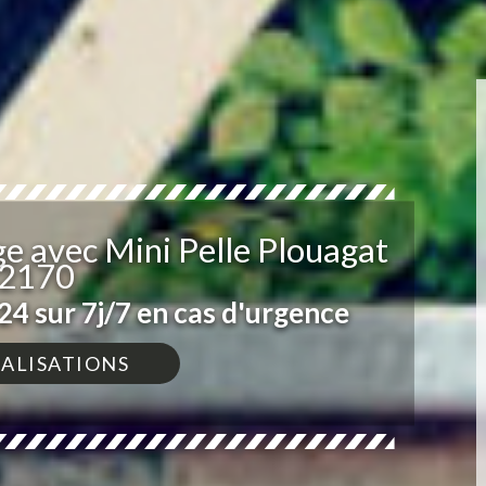
e avec Mini Pelle Plouagat
2170
4 sur 7j/7 en cas d'urgence
ÉALISATIONS