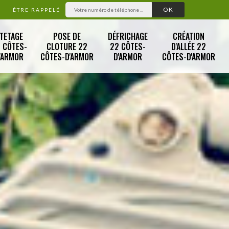
ÊTRE RAPPELÉ
TETAGE
POSE DE
DÉFRICHAGE
CRÉATION
 CÔTES-
CLOTURE 22
22 CÔTES-
D'ALLÉE 22
'ARMOR
CÔTES-D'ARMOR
D'ARMOR
CÔTES-D'ARMOR