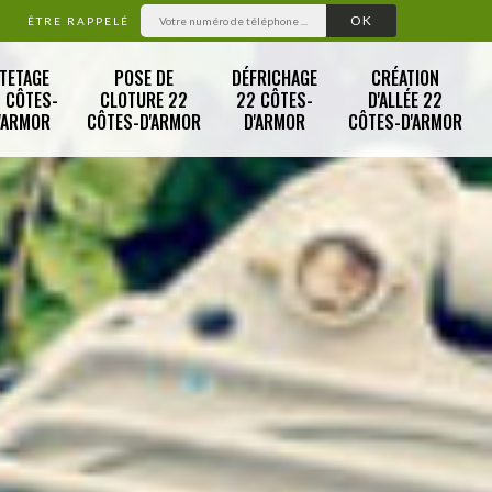
ÊTRE RAPPELÉ
TETAGE
POSE DE
DÉFRICHAGE
CRÉATION
 CÔTES-
CLOTURE 22
22 CÔTES-
D'ALLÉE 22
'ARMOR
CÔTES-D'ARMOR
D'ARMOR
CÔTES-D'ARMOR