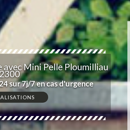
avec Mini Pelle Ploumilliau
2300
4 sur 7j/7 en cas d'urgence
ÉALISATIONS