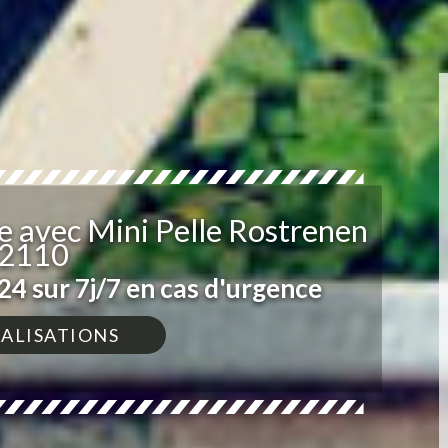
 avec Mini Pelle Rostrenen
2110
4 sur 7j/7 en cas d'urgence
ÉALISATIONS