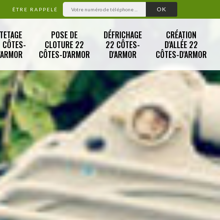
ÊTRE RAPPELÉ
TETAGE
POSE DE
DÉFRICHAGE
CRÉATION
 CÔTES-
CLOTURE 22
22 CÔTES-
D'ALLÉE 22
'ARMOR
CÔTES-D'ARMOR
D'ARMOR
CÔTES-D'ARMOR