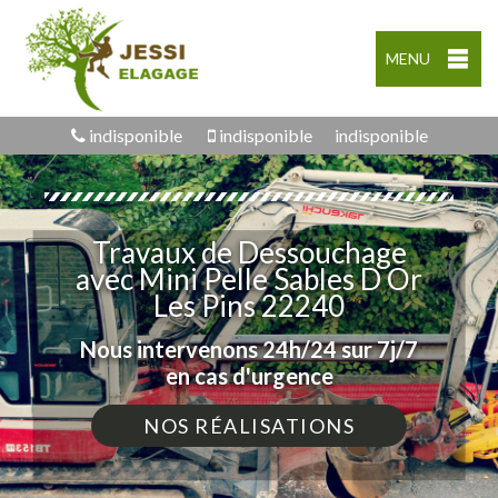
MENU
indisponible
indisponible
indisponible
Travaux de Dessouchage
avec Mini Pelle Sables D Or
Les Pins 22240
Nous intervenons 24h/24 sur 7j/7
en cas d'urgence
NOS RÉALISATIONS