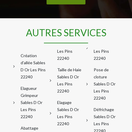
AUTRES SERVICES
Les Pins
Les Pins
Création
22240
22240
d'allée Sables
D Or Les Pins
Taille de Haie
Pose de
22240
Sables D Or
cloture
Les Pins
Sables D Or
Elagueur
22240
Les Pins
Grimpeur
22240
Sables D Or
Elagage
Les Pins
Sables D Or
Défrichage
22240
Les Pins
Sables D Or
22240
Les Pins
Abattage
22240