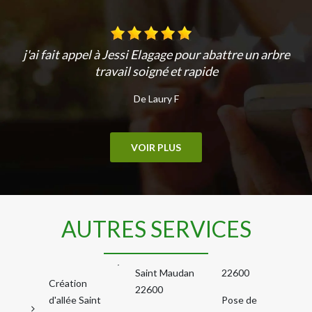
j'ai fait appel à Jessi Elagage pour abattre un arbre
travail soigné et rapide
De Laury F
VOIR PLUS
AUTRES SERVICES
Saint Maudan
22600
Création
22600
d'allée Saint
Pose de