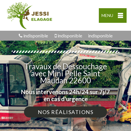
MENU
indisponible
indisponible
indisponible
Travaux de Dessouchage
avec Mini Pelle Saint
Maudan 22600
Nous intervenons 24h/24 sur 7j/7
en cas d'urgence
NOS RÉALISATIONS