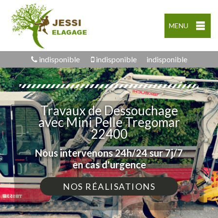
MENU
indisponible
indisponible
indisponible
Travaux de Dessouchage
avec Mini Pelle Tregomar
22400
Nous intervenons 24h/24 sur 7j/7
en cas d'urgence
NOS RÉALISATIONS