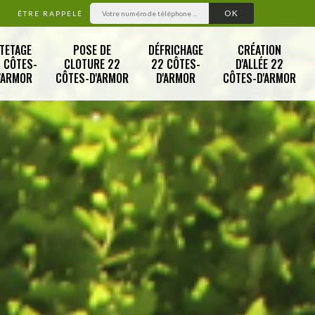
ÊTRE RAPPELÉ
TETAGE
POSE DE
DÉFRICHAGE
CRÉATION
 CÔTES-
CLOTURE 22
22 CÔTES-
D'ALLÉE 22
'ARMOR
CÔTES-D'ARMOR
D'ARMOR
CÔTES-D'ARMOR