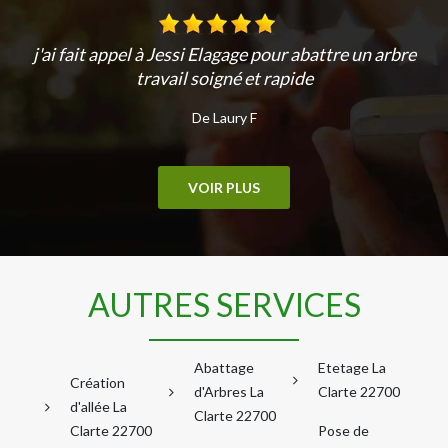
j'ai fait appel à Jessi Elagage pour abattre un arbre
travail soigné et rapide
De Laury F
VOIR PLUS
AUTRES SERVICES
Abattage
Etetage La
Création
d'Arbres La
Clarte 22700
d'allée La
Clarte 22700
Clarte 22700
Pose de