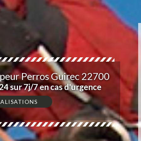
mpeur Perros Guirec 22700
4 sur 7j/7 en cas d'urgence
ÉALISATIONS