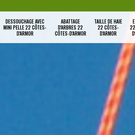
DESSOUCHAGE AVEC
ABATTAGE
TAILLE DE HAIE
E
MINI PELLE 22 CÔTES-
D'ARBRES 22
22 CÔTES-
22
D'ARMOR
CÔTES-D'ARMOR
D'ARMOR
D