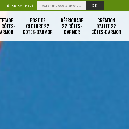
ÊTRE RAPPELÉ
TETAGE
POSE DE
DÉFRICHAGE
CRÉATION
 CÔTES-
CLOTURE 22
22 CÔTES-
D'ALLÉE 22
'ARMOR
CÔTES-D'ARMOR
D'ARMOR
CÔTES-D'ARMOR