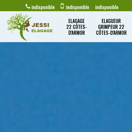
indisponible
indisponible
indisponible
ELAGAGE
ELAGUEUR
22 CÔTES-
GRIMPEUR 22
D'ARMOR
CÔTES-D'ARMOR