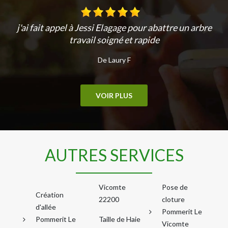
j'ai fait appel à Jessi Elagage pour abattre un arbre
travail soigné et rapide
De Laury F
VOIR PLUS
AUTRES SERVICES
Vicomte
Pose de
Création
22200
cloture
d'allée
Pommerit Le
Pommerit Le
Taille de Haie
Vicomte