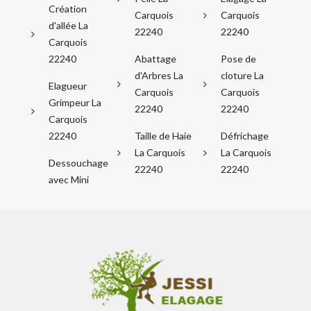
Création
Carquois
Carquois
d'allée La
22240
22240
Carquois
22240
Abattage
Pose de
d'Arbres La
cloture La
Elagueur
Carquois
Carquois
Grimpeur La
22240
22240
Carquois
22240
Taille de Haie
Défrichage
La Carquois
La Carquois
Dessouchage
22240
22240
avec Mini