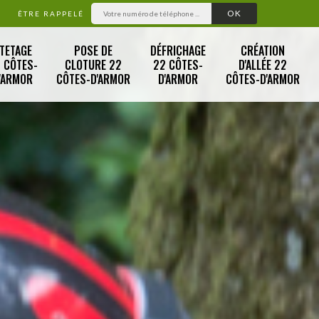
ÊTRE RAPPELÉ
TETAGE
POSE DE
DÉFRICHAGE
CRÉATION
 CÔTES-
CLOTURE 22
22 CÔTES-
D'ALLÉE 22
'ARMOR
CÔTES-D'ARMOR
D'ARMOR
CÔTES-D'ARMOR