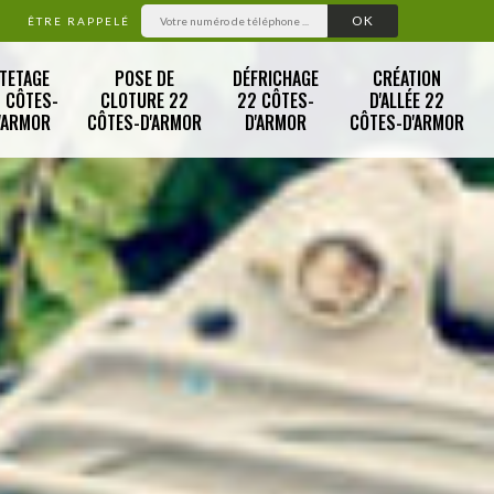
ÊTRE RAPPELÉ
TETAGE
POSE DE
DÉFRICHAGE
CRÉATION
 CÔTES-
CLOTURE 22
22 CÔTES-
D'ALLÉE 22
'ARMOR
CÔTES-D'ARMOR
D'ARMOR
CÔTES-D'ARMOR