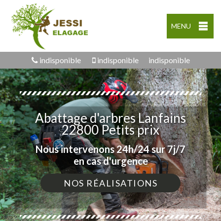
MENU
indisponible
indisponible
indisponible
Abattage d'arbres Lanfains
22800 Petits prix
Nous intervenons 24h/24 sur 7j/7
en cas d'urgence
NOS RÉALISATIONS