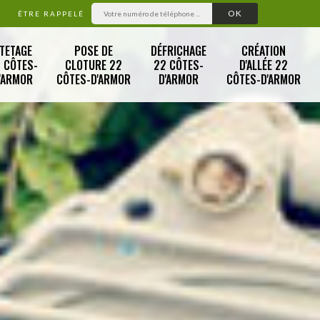
ÊTRE RAPPELÉ
TETAGE
POSE DE
DÉFRICHAGE
CRÉATION
 CÔTES-
CLOTURE 22
22 CÔTES-
D'ALLÉE 22
'ARMOR
CÔTES-D'ARMOR
D'ARMOR
CÔTES-D'ARMOR