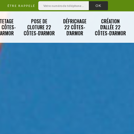
ÊTRE RAPPELÉ
TETAGE
POSE DE
DÉFRICHAGE
CRÉATION
 CÔTES-
CLOTURE 22
22 CÔTES-
D'ALLÉE 22
'ARMOR
CÔTES-D'ARMOR
D'ARMOR
CÔTES-D'ARMOR