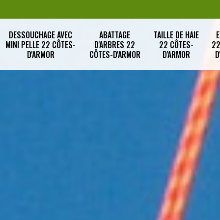
DESSOUCHAGE AVEC
ABATTAGE
TAILLE DE HAIE
E
MINI PELLE 22 CÔTES-
D'ARBRES 22
22 CÔTES-
22
D'ARMOR
CÔTES-D'ARMOR
D'ARMOR
D