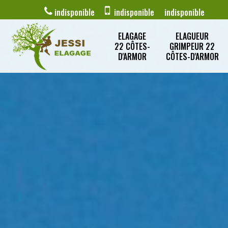
indisponible
indisponible
indisponible
ELAGAGE
ELAGUEUR
22 CÔTES-
GRIMPEUR 22
D'ARMOR
CÔTES-D'ARMOR