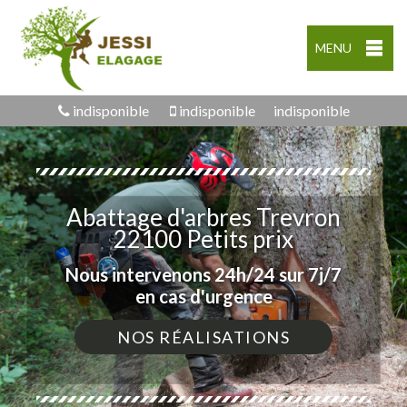
MENU
indisponible
indisponible
indisponible
Abattage d'arbres Trevron
22100 Petits prix
Nous intervenons 24h/24 sur 7j/7
en cas d'urgence
NOS RÉALISATIONS