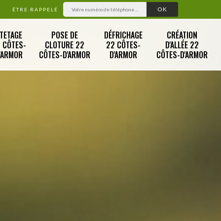
ÊTRE RAPPELÉ
TETAGE
POSE DE
DÉFRICHAGE
CRÉATION
 CÔTES-
CLOTURE 22
22 CÔTES-
D'ALLÉE 22
'ARMOR
CÔTES-D'ARMOR
D'ARMOR
CÔTES-D'ARMOR